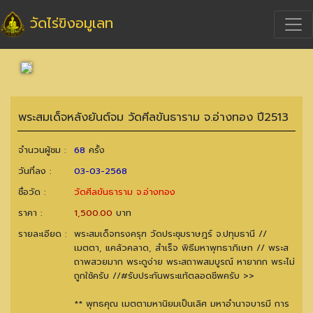
วัดไร่ขิงอมูเลท
พระสมเด็จหลังยันต์จม วัดศีลขันธาราม จ.อ่างทอง ปี2513
จำนวนผู้ชม :
68
ครั้ง
วันที่ลง :
03-03-2568
ชื่อวัด :
วัดศีลขันธาราม จ.อ่างทอง
ราคา :
1,500.00
บาท
รายละเอียด :
พระสมเด็จทรงครุฑ วัดประชุมราษฎร์ จ.ปทุมธานี //
เมตตา, แคล้วคลาด, สำเร็จ พิธีมหาพุทธาภิเษก // พระส
ถาพสวยมาก พระดูง่าย พระสถาพสมบูรณ์ หายากก พระไม่
ถูกใช้ครับ //#รับประกันพระแท้ตลอดชีพครับ >>
** พุทธคุณ เมตตามหานิยมเป็นเลิศ มหาอำนาจบารมี การ