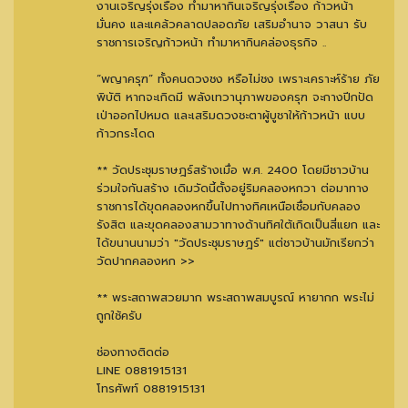
งานเจริญรุ่งเรือง ทำมาหากินเจริญรุ่งเรือง ก้าวหน้า
มั่นคง และแคล้วคลาดปลอดภัย เสริมอำนาจ วาสนา รับ
ราชการเจริญก้าวหน้า ทำมาหากินคล่องธุรกิจ ..
“พญาครุฑ” ทั้งคนดวงชง หรือไม่ชง เพราะเคราะห์ร้าย ภัย
พิบัติ หากจะเกิดมี พลังเทวานุภาพของครุฑ จะกางปีกปัด
เป่าออกไปหมด และเสริมดวงชะตาผู้บูชาให้ก้าวหน้า แบบ
ก้าวกระโดด
** วัดประชุมราษฎร์สร้างเมื่อ พ.ศ. 2400 โดยมีชาวบ้าน
ร่วมใจกันสร้าง เดิมวัดนี้ตั้งอยู่ริมคลองหกวา ต่อมาทาง
ราชการได้ขุดคลองหกขึ้นไปทางทิศเหนือเชื่อมกับคลอง
รังสิต และขุดคลองสามวาทางด้านทิศใต้เกิดเป็นสี่แยก และ
ได้ขนานนามว่า "วัดประชุมราษฎร์" แต่ชาวบ้านมักเรียกว่า
วัดปากคลองหก >>
** พระสถาพสวยมาก พระสถาพสมบูรณ์ หายากก พระไม่
ถูกใช้ครับ
ช่องทางติดต่อ
LINE 0881915131
โทรศัพท์ 0881915131