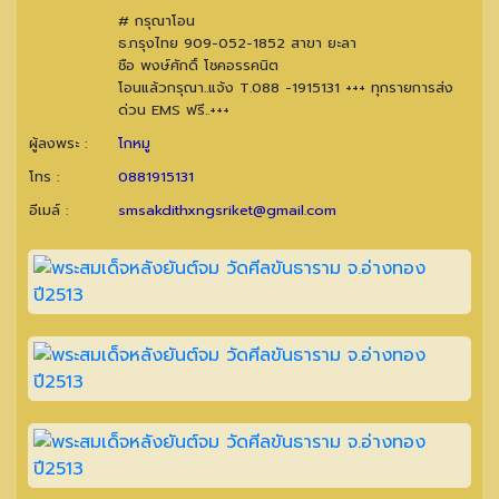
# กรุณาโอน
ธ.กรุงไทย 909-052-1852 สาขา ยะลา
ชือ พงษ์ศักดิ์ โชคอรรคนิต
โอนแล้วกรุณา..แจ้ง T.088 -1915131 +++ ทุกรายการส่ง
ด่วน EMS ฟรี..+++
ผู้ลงพระ :
โกหมู
โทร :
0881915131
อีเมล์ :
smsakdithxngsriket@gmail.com