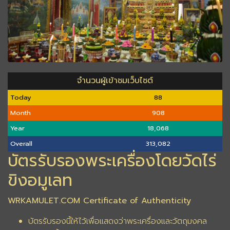
จำนวนผู้เข้าชมเว็บไซต์
Today
88
Month
908
Year
18,068
Overall
313,082
บัตรรับรองพระเครื่องโดยวัดไร่
ขิงอมูเลท
WRKAMULET.COM Certificate of Authenticity
บัตรรับรองนี้ให้ไว้เพื่อแสดงว่าพระเครื่องและวัตถุมงคล