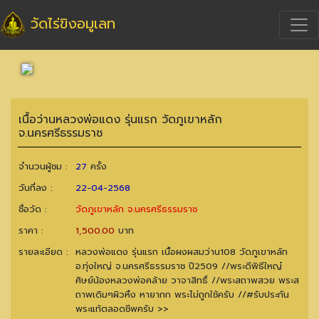
วัดไร่ขิงอมูเลท
เนื้อว่านหลวงพ่อแดง รุ่นแรก วัดภูเขาหลัก
จ.นครศรีธรรมราช
จำนวนผู้ชม :
27
ครั้ง
วันที่ลง :
22-04-2568
ชื่อวัด :
วัดภูเขาหลัก จ.นครศรีธรรมราช
ราคา :
1,500.00
บาท
รายละเอียด :
หลวงพ่อแดง รุ่นแรก เนื้อผงผสมว่าน108 วัดภูเขาหลัก
อ.ทุ่งใหญ่ จ.นครศรีธรรมราช ปี2509 //พระดีพิธีใหญ๋
ศิษย์น้องหลวงพ่อคล้าย วาจาสิทธิ์ //พระสถาพสวย พระส
ถาพเดิมๆผิวหิ้ง หายากก พระไม่ถูกใช้ครับ //#รับประกัน
พระแท้ตลอดชีพครับ >>