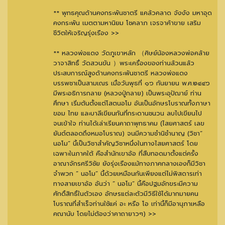
** พุทธคุณด้านคงกระพันชาตรี แคล้วคลาด จังงัง มหาอุด
คงกระพัน เมตตามหานิยม โชคลาภ เจรจาค้าขาย เสริม
ชีวิตให้เจริญรุ่งเรือง >>
** หลวงพ่อแดง วัดภูเขาหลัก （ศิษย์น้องหลวงพ่อคล้าย
วาจาสิทธิ์ วัดสวนขัน ）พระเครื่องของท่านล้วนแล้ว
ประสบการณ์สูงด้านคงกระพันชาตรี หลวงพ่อแดง
บรรพชาเป็นสามเณร เมื่อวันพุธที่ ๑๖ กันยายน พ.ศ.๒๔๔๖
มีพระอธิการกลาย (หลวงปู่กลาย) เป็นพระอุปัฌาย์ ท่าน
ศึกษา เริ่มต้นตั้งแต่โสตนอโม อันเป็นอักษรโบราณทั้งภาษา
ขอม ไทย และบาลีเขียนกันที่กระดานชนวน ลบไปเขียนไป
จนเข้าใจ ท่านได้เล่าเรียนคาถาพุทธาคม (ไสยศาสตร์ เลข
ยันต์ตลอดถึงหมอโบราณ) จนมีความชำนิชำนาญ (วิชา“
นอโม” นี้เป็นวิชาสำคัญวิชาหนึ่งในทางไสยศาสตร์ โดย
เฉพาะในภาคใต้ คือสำนักเขาอ้อ ที่สืบทอดมาตั้งแต่ครั้ง
อาณาจักรศรีวิชัย ยังรุ่งเรืองแม้ทางภาคกลางเองก็มีวิชา
จำพวก ” นอโม” นี้ด้วยเหมือนกันเพียงแต่ไม่พิสดารเท่า
ทางสายเขาอ้อ อันว่า ” นอโม” นี้คือปฐมอักขระมีความ
ศักดิ์สิทธิ์ในตัวเอง อักษรแต่ละตัวมีวิธีใช้ได้มากมายคน
โบราณที่สำเร็จท่านใช้แค่ อะ หรือ โอ เท่านี้ก็มีอานุภาเหลือ
คณานับ โดยไม่ต้องว่าคาถายาวๆ) >>