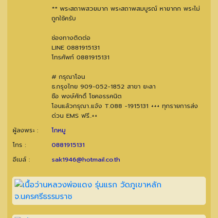
** พระสถาพสวยมาก พระสถาพสมบูรณ์ หายากก พระไม่
ถูกใช้ครับ
ช่องทางติดต่อ
LINE 0881915131
โทรศัพท์ 0881915131
# กรุณาโอน
ธ.กรุงไทย 909-052-1852 สาขา ยะลา
ชือ พงษ์ศักดิ์ โชคอรรคนิต
โอนแล้วกรุณา..แจ้ง T.088 -1915131 +++ ทุกรายการส่ง
ด่วน EMS ฟรี..++
ผู้ลงพระ :
โกหมู
โทร :
0881915131
อีเมล์ :
sak1946@hotmail.co.th