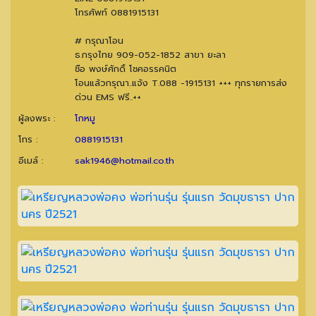
โทรศัพท์ 0881915131
# กรุณาโอน
ธ.กรุงไทย 909-052-1852 สาขา ยะลา
ชือ พงษ์ศักดิ์ โชคอรรคนิต
โอนแล้วกรุณา..แจ้ง T.088 -1915131 +++ ทุกรายการส่ง
ด่วน EMS ฟรี..++
ผู้ลงพระ :
โกหมู
โทร :
0881915131
อีเมล์ :
sak1946@hotmail.co.th