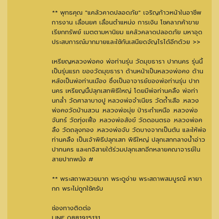
** พุทธคุณ "แคล้วคาดปลอดภัย" เจริญก้าวหน้าในอาชีพ
การงาน เลื่อนยศ เลื่อนตำแหน่ง การเงิน โชคลาภค้าขาย
เรียกทรัพย์ เมตตามหานิยม แคล้วคลาดปลอดภัย มหาอุด
ประสบการณ์มากมายและใช้กันเสนียดจัญไรได้อีกด้วย >>
เหรียญหลวงพ่อคง พ่อท่านรุ่น วัดมุขธารา ปากนคร รุ่นนี้
เป็นรุ่นแรก ของวัดมุขธารา ด้านหน้าเป็นหลวงพ่อคง ด้าน
หลังเป็นพ่อท่านเมือง ซึ่งเป็นอาจารย์ของพ่อท่านรุ่น ปาก
นคร เหรียญนี้ปลุกเสกพิธีใหญ่ โดยมีพ่อท่านคลิ้ง พ่อท่า
นกลํ่า วัดศาลาบางปู หลวงพ่อจำเนียร วัดถ้ำเสือ .หลวง
พ่อคงวัดบ้านสวน .หลวงพ่อมุ่ย ป่าระกำเหนือ .หลวงพ่อ
จันทร์ วัดทุ่งเฟื่อ .หลวงพ่อสังข์ วัดดอนตรอ .หลวงพ่อค
ลิ้ง วัดถลุงทอง .หลวงพ่อจับ วัดบางจากเป็นต้น และให้พ่อ
ท่านคลิ้ง เป็นเจ้าพิธีปลุกเสก พิธีใหญ่ ปลุกเสกกลางนํ้าอ่าว
ปากนคร และเกจิสายใต้ร่วมปลุกเสกอีกหลายคณาจารย์ใน
สายปากพนัง #
** พระสถาพสวยมาก พระดูง่าย พระสถาพสมบูรณ์ หายา
กก พระไม่ถูกใช้ครับ
ช่องทางติดต่อ
LINE 0881915131