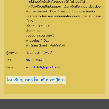
- แช่น้ำมนต์หมื่นวัดทั่วประเทศ ใช้ทำน้ำมนต์ได้
- หลังเหรียญเป็นยันต์นวภา เรียกเงินเรียกทอง ล้อมด้วย
หัวใจพระพุทธเจ้า 10 ชาติ หลวงปู่เขียนถอยหลังกลับ
แคล้วคลาดปลอดภัย สะท้อนสิ่งไม่ดีออกไป กลับร้ายกลาย
เป็นดี
เลี่ยมกันน้ำ 100%
มีกล่องเดิม
แบ่งปัน 1,500 ส่งฟรี
# ประกันแท้ครับ#
# เช็คเครดิตหน้าเฟสได้ครับ#
ผู้ลงพระ :
ก้องเกียรติ ศิริพงษ์
โทร :
0633016429
อีเมล์ :
kong14148@gmail.com