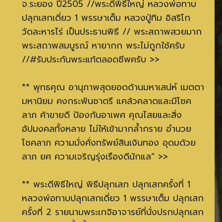
จ.ระยอง ปี2505 //พระดีพิธีใหญ่ หลวงพ่อทาบ
ปลุกเสกเดี่ยว 1 พรรษาเต็ม หลวงปู่ทิม อิสริโก
วัดละหารไร่ เป็นประธานพิธี // พระสถาพสวยมาก
พระสถาพสมบูรณ์ หายากก พระไม่ถูกใช้ครับ
//#รับประกันพระแท้ตลอดชีพครับ >>
** พุทธคุณ อานุภาพสุดยอดด้านมหาเสน่ห์ เมตตา
มหานิยม คงกระพันชาตรี แคล้วคลาดและมีโชค
ลาภ ค้าขายดี ป้องกันอาเพศ คุณไสยและสิ่ง
อัปมงคลทั้งหลาย ไม่ให้เข้ามากล้ำกราย อำนวย
โชคลาภ ความมั่งคั่งทรัพย์สินเงินทอง อุดมด้วย
ลาภ ยศ ความเจริญรุ่งเรืองดีนักแล” >>
** พระดีพิธีใหญ่ พิธีปลุกเสก ปลุกเสกครั้งที่ 1
หลวงพ่อทาบปลุกเสกเดี่ยว 1 พรรษาเต็ม ปลุกเสก
ครั้งที่ 2 รายนามพระเกจิอาจารย์ที่นั่งปรกปลุกเสก