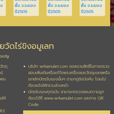
ยวัดไร่ขิงอมูเลท
icity
วัตถุ
บริษัท wrkamulet.com ขอสงวนสิทธิ์ในการตรวจ
น์
สอบเพิ่มเติมหรือแก้ไขพระเครื่องและวัตถุมงคลหรือ
พระ
ยกเลิกบัตรรับรองนั้นๆ ตามกฎข้อบังคับ โดยไม่
ต้องแจ้งให้ทราบล่วงหน้า
บัตรรับรองทุกฉบับ สามารถตรวจสอบความถูก
งให้
ต้องได้ที่ www.wrkamulet.com และทาง QR
Code
282