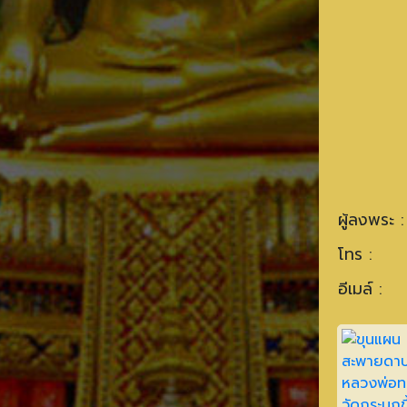
ผู้ลงพระ :
โทร :
อีเมล์ :