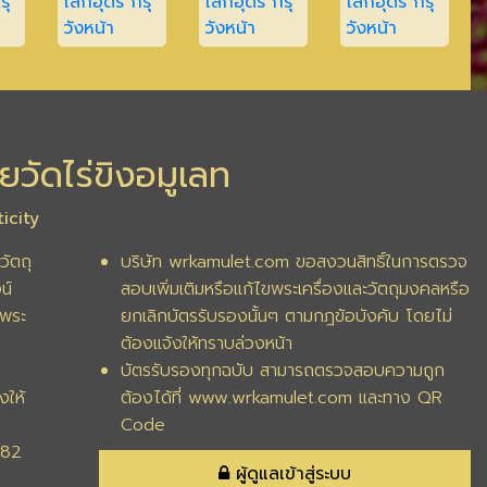
ยวัดไร่ขิงอมูเลท
icity
วัตถุ
บริษัท wrkamulet.com ขอสงวนสิทธิ์ในการตรวจ
น์
สอบเพิ่มเติมหรือแก้ไขพระเครื่องและวัตถุมงคลหรือ
พระ
ยกเลิกบัตรรับรองนั้นๆ ตามกฎข้อบังคับ โดยไม่
ต้องแจ้งให้ทราบล่วงหน้า
บัตรรับรองทุกฉบับ สามารถตรวจสอบความถูก
งให้
ต้องได้ที่ www.wrkamulet.com และทาง QR
Code
282
ผู้ดูแลเข้าสู่ระบบ