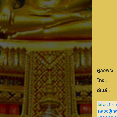
ผู้ลงพระ :
โทร :
อีเมล์ :