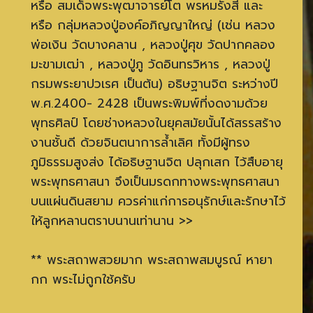
หรือ สมเด็จพระพุฒาจารย์โต พรหมรังสี และ
หรือ กลุ่มหลวงปู่องค์อภิญญาใหญ่ (เช่น หลวง
พ่อเงิน วัดบางคลาน , หลวงปู่ศุข วัดปากคลอง
มะขามเฒ่า , หลวงปู่ภู วัดอินทรวิหาร , หลวงปู่
กรมพระยาปวเรศ เป็นต้น) อธิษฐานจิต ระหว่างปี
พ.ศ.2400- 2428 เป็นพระพิมพ์ที่งดงามด้วย
พุทธศิลป์ โดยช่างหลวงในยุคสมัยนั้นได้สรรสร้าง
งานชั้นดี ด้วยจินตนาการล้ำเลิศ ทั้งมีผู้ทรง
ภูมิธรรมสูงส่ง ได้อธิษฐานจิต ปลุกเสก ไว้สืบอายุ
พระพุทธศาสนา จึงเป็นมรดกทางพระพุทธศาสนา
บนแผ่นดินสยาม ควรค่าแก่การอนุรักษ์และรักษาไว้
ให้ลูกหลานตราบนานเท่านาน >>
** พระสถาพสวยมาก พระสถาพสมบูรณ์ หายา
กก พระไม่ถูกใช้ครับ