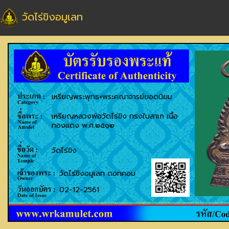
วัดไร่ขิงอมูเลท
เหรียญพระพุทธ+พระคณาจารย์ยอดนิยม
เหรียญหลวงพ่อวัดไร่ขิง ทรงใบสาเก เนื้อ
ทองแดง พ.ศ.๒๕๑๒
วัดไร่ขิง
วัดไร่ขิงอมูเลท ดอทคอม
02-12-2561