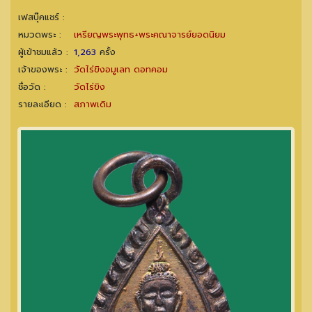
เฟสบุ๊คแชร์ :
หมวดพระ :
เหรียญพระพุทธ+พระคณาจารย์ยอดนิยม
ผู้เข้าชมแล้ว :
1,263
ครั้ง
เจ้าของพระ :
วัดไร่ขิงอมูเลท ดอทคอม
ชื่อวัด :
วัดไร่ขิง
รายละเอียด :
สภาพเดิม