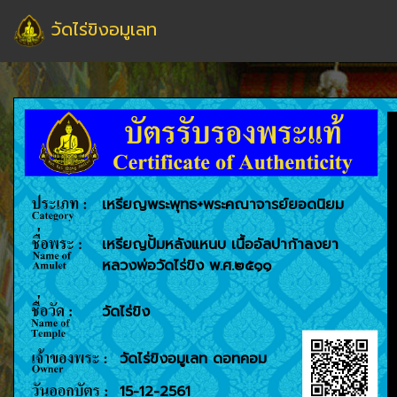
วัดไร่ขิงอมูเลท
เหรียญพระพุทธ+พระคณาจารย์ยอดนิยม
เหรียญปั้มหลังแหนบ เนื้ออัลปาก้าลงยา
หลวงพ่อวัดไร่ขิง พ.ศ.๒๕๑๑
วัดไร่ขิง
วัดไร่ขิงอมูเลท ดอทคอม
15-12-2561