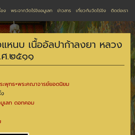
ื่อง
พระจากวัดไร่ขิงอมูเลท
ข่าวสาร
เกี่ยวกับวัดไร่ขิง
ติดต่อเรา
งแหนบ เนื้ออัลปาก้าลงยา หลวง
พ.ศ.๒๕๑๑
ระพุทธ+พระคณาจารย์ยอดนิยม
้ง
งอมูเลท ดอทคอม
ม