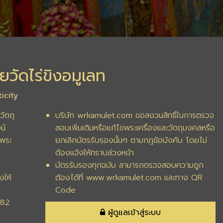
ยวัดไร่ขิงอมูเลท
icity
วัตถุ
บริษัท wrkamulet.com ขอสงวนสิทธิ์ในการตรวจ
น์
สอบเพิ่มเติมหรือแก้ไขพระเครื่องและวัตถุมงคลหรือ
พระ
ยกเลิกบัตรรับรองนั้นๆ ตามกฎข้อบังคับ โดยไม่
ต้องแจ้งให้ทราบล่วงหน้า
บัตรรับรองทุกฉบับ สามารถตรวจสอบความถูก
งให้
ต้องได้ที่ www.wrkamulet.com และทาง QR
Code
282
ผู้ดูแลเข้าสู่ระบบ