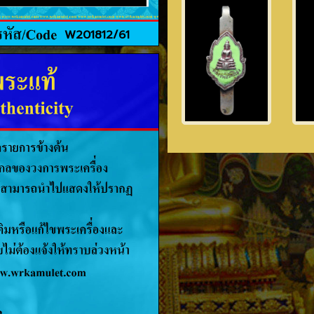
W201812/61