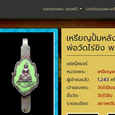
ตลาดขายพระ (ลงฟรี)
บัตรรับรองพระเคร
เหรียญปั้มหลั
พ่อวัดไร่ขิง 
เฟสบุ๊คแชร์ :
หมวดพระ :
เหรียญพ
ผู้เข้าชมแล้ว :
1,243
ครั
เจ้าของพระ :
วัดไร่ขิ
ชื่อวัด :
วัดไร่ขิง
รายละเอียด :
สภาพเดิ