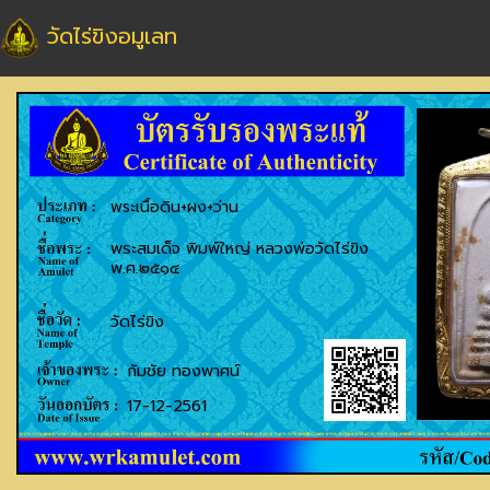
วัดไร่ขิงอมูเลท
พระเนื้อดิน+ผง+ว่าน
พระสมเด็จ พิมพ์ใหญ่ หลวงพ่อวัดไร่ขิง
พ.ศ.๒๕๑๔
วัดไร่ขิง
กัมชัย ทองพาศน์
17-12-2561