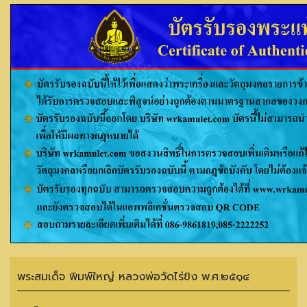
พระสมเด็จ พิมพ์ใหญ่ หลวงพ่อวัดไร่ขิง พ.ศ.๒๕๑๔