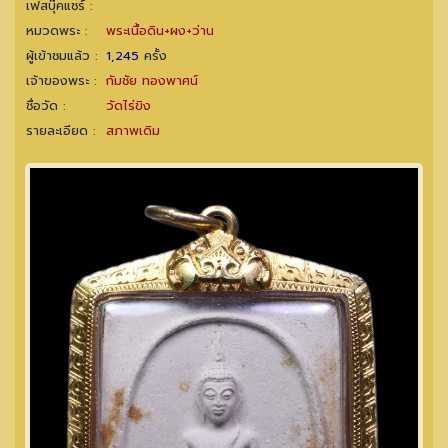
เฟสบุ๊คแชร์ :
หมวดพระ :
พระเนื้อดิน+ผง+ว่าน
ผู้เข้าชมแล้ว :
1,245
ครั้ง
เจ้าของพระ :
กัมชัย ทองพาศน์
ชื่อวัด :
วัดไร่ขิง
รายละเอียด :
สภาพเดิม