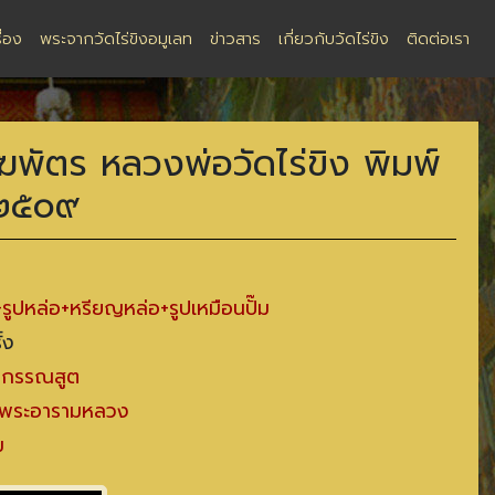
ื่อง
พระจากวัดไร่ขิงอมูเลท
ข่าวสาร
เกี่ยวกับวัดไร่ขิง
ติดต่อเรา
มฆพัตร หลวงพ่อวัดไร่ขิง พิมพ์
ศ.๒๕๐๙
รูปหล่อ+หรียญหล่อ+รูปเหมือนปั๊ม
้ง
์ กรรณสูต
ง พระอารามหลวง
ม