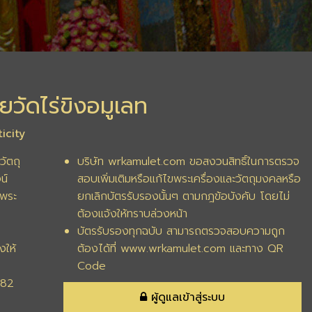
ยวัดไร่ขิงอมูเลท
icity
วัตถุ
บริษัท wrkamulet.com ขอสงวนสิทธิ์ในการตรวจ
น์
สอบเพิ่มเติมหรือแก้ไขพระเครื่องและวัตถุมงคลหรือ
พระ
ยกเลิกบัตรรับรองนั้นๆ ตามกฎข้อบังคับ โดยไม่
ต้องแจ้งให้ทราบล่วงหน้า
บัตรรับรองทุกฉบับ สามารถตรวจสอบความถูก
งให้
ต้องได้ที่ www.wrkamulet.com และทาง QR
Code
282
ผู้ดูแลเข้าสู่ระบบ