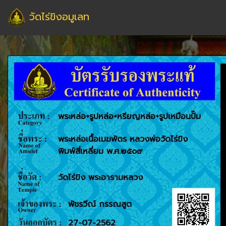
วัดไร่ขิงอมูเลท
พระหล่อ+รูปหล่อ+หรียญหล่อ+รูปเหมือนปั๊ม
พระหล่อเนื้อเมฆพัตร หลวงพ่อวัดไร่ขิง
พิมพ์สี่เหลี่ยม พ.ศ.๒๕๐๙
วัดไร่ขิง พระอารามหลวง
พัชรวีณ์ กรรณสูต
27-07-2562